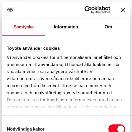
Om du har registrerat ett kundkonto hos oss
har du lämnat ditt samtycke till att vi behandlar
de uppgifter som du har lämnat till oss samt
Samtycke
Information
Om
information om köphistorik och budhistorik i
syfte att administrera ditt konto samt utforma
Toyota använder cookies
personlig kommunikation till dig.
Vi använder cookies för att personalisera innehållet och
Om du har samtyckt till att få
annonserna till användarna, tillhandahålla funktioner för
direktmarknadsföring, t.ex. nyhetsbrev, sms-
sociala medier och analysera vår trafik. Vi
påminnelser eller kataloger, från oss behandlar
vidarebefordrar även sådana identifierare och annan
information från din enhet till de sociala medier och
vi dina kontaktuppgifter för detta ändamål
annons- och analysföretag som vi samarbetar med.
under en längre period.
Dessa kan i sin tur kombinera informationen med annan
information som du har tillhandahållit eller som de har
Om du samtyckt till det eller om vi annars har
samlat in när du har använt deras tjänster.
rätt att göra så i enlighet med gällande lag och
Samtyckesval
praxis kommer vi att analysera information om
Nödvändiga kakor