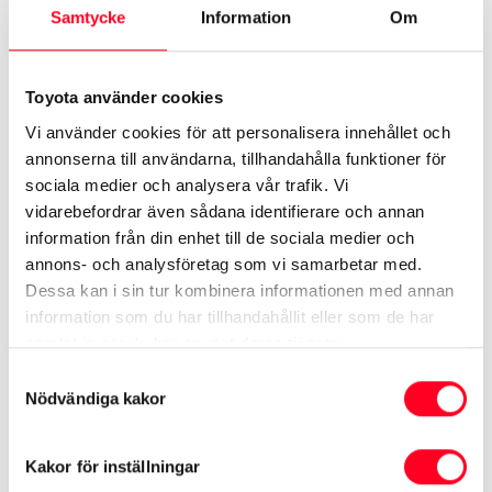
att undvika att fukt tränger in och gör att glaset
Samtycke
Information
Om
förstörs eller spricker vidare. Stenskott kan lagas om
du kommer in till oss innan det blir till en spricka. Har
Toyota använder cookies
det blivit en spricka är det dags att byta vindrutan.
Vi använder cookies för att personalisera innehållet och
annonserna till användarna, tillhandahålla funktioner för
Repor i bilrutorna kan uppstå av olika anledningar.
sociala medier och analysera vår trafik. Vi
Vissa repor kan repareras, medan det i andra fall kan
vidarebefordrar även sådana identifierare och annan
information från din enhet till de sociala medier och
behövas ett byte. Kom förbi oss så kan vi ta en titt på
annons- och analysföretag som vi samarbetar med.
bilrutan och se vilka åtgärder som behövs.
Dessa kan i sin tur kombinera informationen med annan
information som du har tillhandahållit eller som de har
Låt oss byta bilruta på din Toyota i
samlat in när du har använt deras tjänster.
Avesta
Samtyckesval
Nödvändiga kakor
Vi är försäljare av Toyota i Avesta, men utför
glasarbeten på alla bilmärken. Besök vår verkstad
Kakor för inställningar