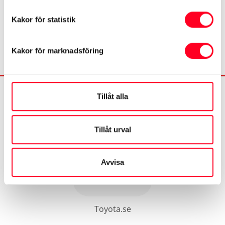
eller ta kontakt med oss via mail eller telefon. Du
hittar våra kontaktuppgifter längre ned på sidan.
Kakor för statistik
Vår verkstad har öppet vardagar 07.00-16.30.
Kakor för marknadsföring
Tillåt alla
Tillåt urval
©
2026
Toyota
Avvisa
Kontakta oss
Toyota.se