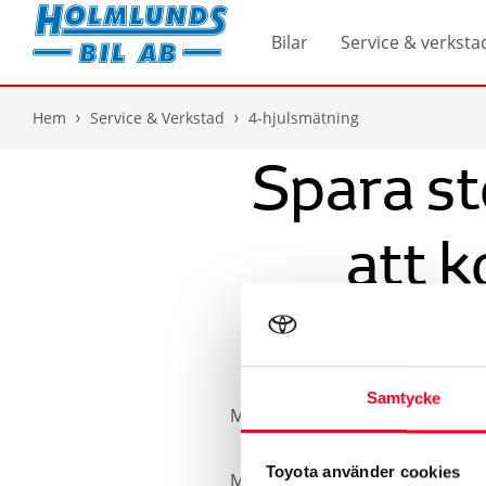
Bilar
Service & verksta
Hem
Service & Verkstad
4-hjulsmätning
Spara s
att k
Samtycke
Med lång erfarenhet av att jobb
Toyota använder cookies
Med en av marknadens mest avanc