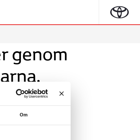
er genom
garna.
Om