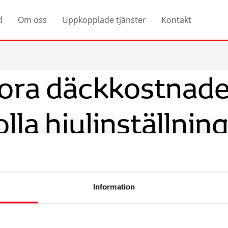
d
Om oss
Uppkopplade tjänster
Kontakt
tora däckkostnad
olla hjulinställnin
Information
a med hjulinställningar kan vi kalla oss experter.
erade hjulinställningsutrustning får vi din bil att