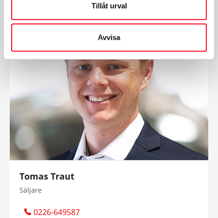
Skicka epost
Tillåt urval
Avvisa
Tomas Traut
Säljare
0226-649587