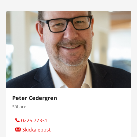
Peter Cedergren
Säljare
0226-77331
Skicka epost